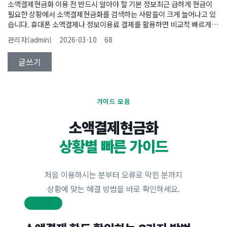
소액결제현금화 이용 전 반드시 알아야 할 기본 정보최근 급하게 현금이
규 업체라고 해서 모두 문제가 있는 것은 아니지만 최소한 기본적인 운영
으로 테스트를 진행하는 것이 좋습니다. 큰 금액
필요한 상황에서 소액결제현금화를 검색하는 사람들이 크게 늘어나고 있
이력이 있는 업체를 선택하는 것이 좋습니다.두 번째는 상담 과정입니다.
습니다. 휴대폰 소액결제나 정보이용료 결제를 활용하면 비교적 빠르게 현
상담 과정에서 수수료와 진행 방식에 대해 명확하게 설명하는 업체일수록
금을 마련할 수 있기 때문에 많은 사람들이 관심을 가지고 있는 방식입니
신뢰도가 높은 경우가 많습니다. 반대로 설명이 모호하거나 빠른 결제를
관리자(admin)
2026-03-10
68
다. 특히 은행 대출이나 카드론을 이용하기 어려운 상황에서 단기간 자금
유도하는 업체는 주의할 필요가 있습니다.업체 선택이 어렵다면 여러 업체
을 확보할 수 있는 방법으로 자주 언급되고 있습니다.하지만 소액결제현금
정보를 비교해 보는 것도 좋은 방법입니다. 예를 들어 소액결제 업체 비교
글쓰기
화는 업체 선택에 따라 이용 경험이 크게 달라질 수 있습니다. 일부 업체는
정보를 제공하는 시카고페이에서는 다양한 업체
지나치게 높은 수수료를 요구하거나 결제 절차를 명확하게 설명하지 않는
경우도 있기 때문에 사전에 충분한 정보를 확인하는 것이 중요합니다. 실
제로 처음 이용하는 사람들은 업체 선택 과정에서 어려움을 겪는 경우가
가이드 모음
많습니다.이러한 이유 때문에 여러 업체의 정보를 비교해 보는 것이 좋습
니다. 최근에는 다양한 업체의 특징과 수수료 정보를 정리해 제공하는 사
소액결제현금화
이트들도 있습니다. 예를 들어 소액결제 업체 정보를 정리
상황별 빠른 가이드
처음 이용하시는 분부터 오류로 막힌 분까지
상황에 맞는 해결 방법을 바로 확인하세요.
한도 확인