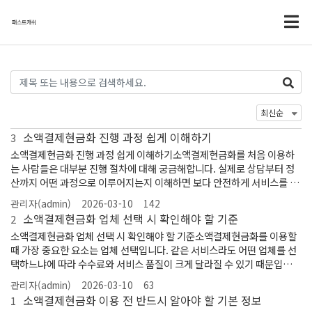
패스트캐쉬
소액결제현금화 진행 과정 쉽게 이해하기
3
소액결제현금화 진행 과정 쉽게 이해하기소액결제현금화를 처음 이용하
는 사람들은 대부분 진행 절차에 대해 궁금해합니다. 실제로 상담부터 정
산까지 어떤 과정으로 이루어지는지 이해하면 보다 안전하게 서비스를 이
용할 수 있습니다.일반적인 소액결제현금화 진행 과정은 상담, 결제 진행,
관리자(admin)
2026-03-10
142
정산 단계로 이루어집니다. 먼저 상담을 통해 결제 가능한 금액과 진행 방
소액결제현금화 업체 선택 시 확인해야 할 기준
2
식에 대해 안내를 받습니다. 이후 결제 방식이 결정되면 상품 결제나 정보
소액결제현금화 업체 선택 시 확인해야 할 기준소액결제현금화를 이용할
이용료 결제를 진행하게 됩니다.결제가 완료되면 업체에서 결제 확인 절차
때 가장 중요한 요소는 업체 선택입니다. 같은 서비스라도 어떤 업체를 선
를 진행한 뒤 정산이 이루어집니다. 이 과정은 보통 몇 분에서 수십 분 정도
택하느냐에 따라 수수료와 서비스 품질이 크게 달라질 수 있기 때문입니
소요됩니다. 다만 업체마다 진행 방식이나 소요 시간이 조금씩 다를 수 있
다. 따라서 업체를 선택할 때는 몇 가지 기본적인 기준을 확인하는 것이 좋
습니다.진행 방식이 궁금하다면 다양한 업체 정보를 비교해 보는 것이 좋
관리자(admin)
2026-03-10
63
습니다.첫 번째로 확인해야 할 것은 업체의 운영 기간입니다. 오래 운영된
습니다. 예를 들어 소액결제 진행 방식 정보를 확인할 수 있는 시카고페이
소액결제현금화 이용 전 반드시 알아야 할 기본 정보
1
업체일수록 비교적 안정적인 서비스를 제공하는 경우가 많습니다. 물론 신
에서 관련 정보를 확인할 수 있습니다.또한 처음 이용하는 경우라면 소액